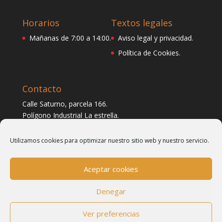
Horarios
Textos legales
Mañanas de 7:00 a 14:00.
Aviso legal y privacidad.
Política de Cookies.
Contacto
Calle Saturno, parcela 166.
Polígono Industrial La estrella.
C.P. 30500, Molina de Segura ( Murcia )
Utilizamos cookies para optimizar nuestro sitio web y nuestro servicio.
Teléfono
: 968 60 30 20.
Fax
: 968 60 30 19.
Aceptar cookies
E-mail:
administracion@albercover.com
Denegar
Ver preferencias